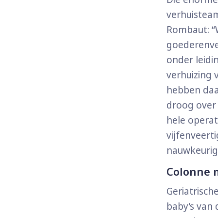
verhuisteam
Rombaut: “
goederenver
onder leidi
verhuizing 
hebben daa
droog over 
hele operati
vijfenveert
nauwkeurig 
Colonne m
Geriatrisch
baby’s van 