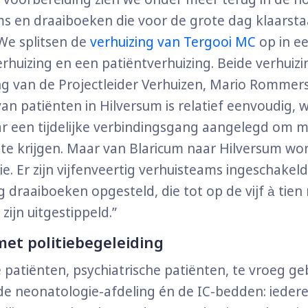
s en draaiboeken die voor de grote dag klaarsta
We splitsen de
verhuizing van Tergooi MC
op in e
huizing en een patiëntverhuizing. Beide verhuiz
ng van de Projectleider Verhuizen, Mario Rommers
van patiënten in Hilversum is relatief eenvoudig,
r een tijdelijke verbindingsgang aangelegd om 
te krijgen. Maar van Blaricum naar Hilversum wo
e. Er zijn vijfenveertig verhuisteams ingeschakeld
ig draaiboeken opgesteld, die tot op de vijf à tie
zijn uitgestippeld.”
et politiebegeleiding
e patiënten, psychiatrische patiënten, te vroeg g
de neonatologie-afdeling én de IC-bedden: iede