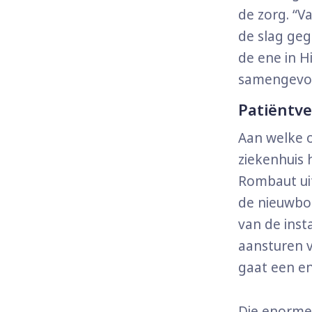
de zorg. “V
de slag geg
de ene in H
samengevoeg
Patiëntv
Aan welke 
ziekenhuis 
Rombaut uit
de nieuwbou
van de inst
aansturen 
gaat een en
Die enorme 