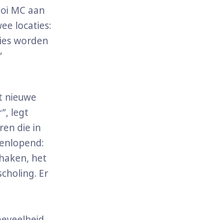
gooi MC aan
ee locaties:
ties worden
”
t nieuwe
”, legt
ren die in
eenlopend:
haken, het
choling. Er
oeveelheid