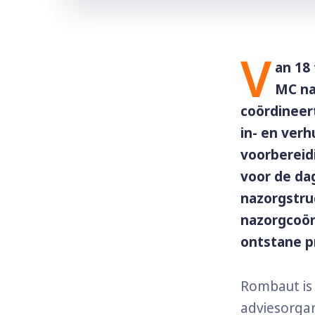
V
an 18
MC na
coördineert
in- en verh
voorbereidi
voor de dag
nazorgstruc
nazorgcoör
ontstane p
Rombaut is 
adviesorgan