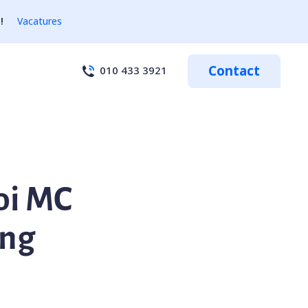
!
Vacatures
Contact
010 433 3921
oi MC
ing