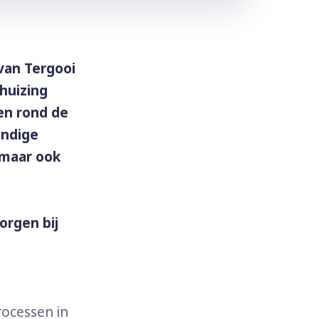
van Tergooi
huizing
ten rond de
ondige
 maar ook
rgen bij
rocessen in