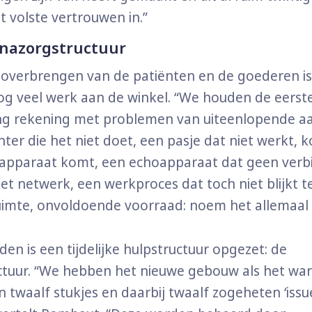
t volste vertrouwen in.”
e nazorgstructuur
overbrengen van de patiënten en de goederen is
g veel werk aan de winkel. “We houden de eerst
ing rekening met problemen van uiteenlopende a
nter die het niet doet, een pasje dat niet werkt, k
t apparaat komt, een echoapparaat dat geen verb
het netwerk, een werkproces dat toch niet blijkt t
uimte, onvoldoende voorraad: noem het allemaal
en is een tijdelijke hulpstructuur opgezet: de
ctuur. “We hebben het nieuwe gebouw als het wa
n twaalf stukjes en daarbij twaalf zogeheten ‘iss