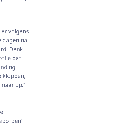
 er volgens
e dagen na
ard. Denk
offie dat
inding
e kloppen,
 maar op.”
re
ueborden’