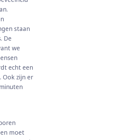
an.
en
ingen staan
. De
 want we
mensen
rdt echt een
. Ook zijn er
n minuten
eboren
reen moet