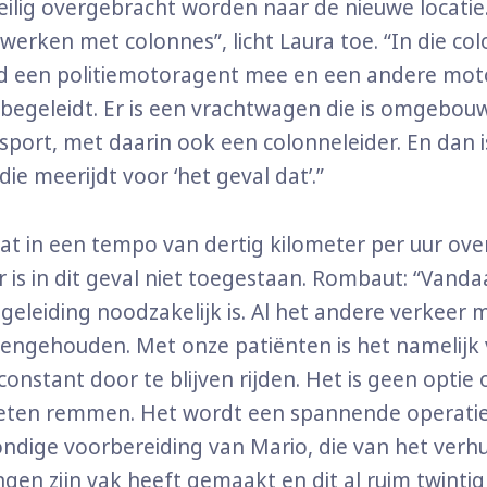
eilig overgebracht worden naar de nieuwe locatie
 werken met colonnes”, licht Laura toe. “In die col
d een politiemotoragent mee en een andere moto
begeleidt. Er is een vrachtwagen die is omgebou
sport, met daarin ook een colonneleider. En dan i
ie meerijdt voor ‘het geval dat’.”
at in een tempo van dertig kilometer per uur ove
r is in dit geval niet toegestaan. Rombaut: “Vand
egeleiding noodzakelijk is. Al het andere verkeer 
engehouden. Met onze patiënten is het namelijk
onstant door te blijven rijden. Het is geen optie
eten remmen. Het wordt een spannende operati
ndige voorbereiding van Mario, die van het verh
ingen zijn vak heeft gemaakt en dit al ruim twintig