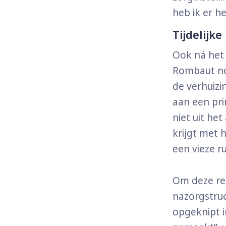
heb ik er he
Tijdelijk
Ook ná het 
Rombaut no
de verhuiz
aan een pri
niet uit he
krijgt met 
een vieze r
Om deze red
nazorgstru
opgeknipt i