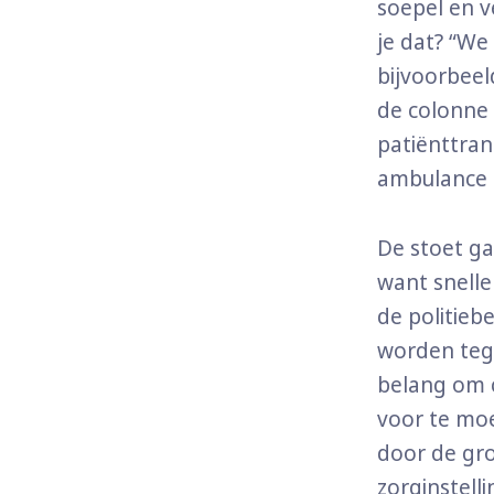
soepel en v
je dat? “We
bijvoorbeel
de colonne 
patiënttran
ambulance d
De stoet ga
want snelle
de politieb
worden teg
belang om c
voor te mo
door de gro
zorginstell