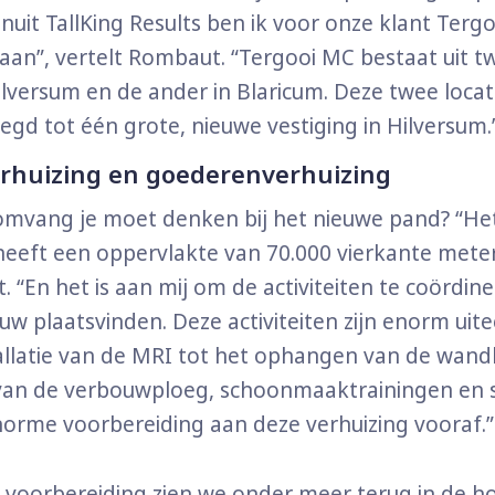
anuit TallKing Results ben ik voor onze klant Ter
aan”, vertelt Rombaut. “Tergooi MC bestaat uit tw
ilversum en de ander in Blaricum. Deze twee loca
d tot één grote, nieuwe vestiging in Hilversum.
erhuizing en goederenverhuizing
omvang je moet denken bij het nieuwe pand? “He
heeft een oppervlakte van 70.000 vierkante meter
. “En het is aan mij om de activiteiten te coördine
w plaatsvinden. Deze activiteiten zijn enorm uit
allatie van de MRI tot het ophangen van de wand
van de verbouwploeg, schoonmaaktrainingen en s
orme voorbereiding aan deze verhuizing vooraf.”
voorbereiding zien we onder meer terug in de h