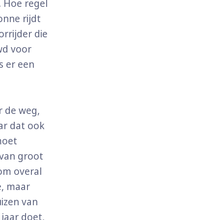
. Hoe regel
onne rijdt
rrijder die
wd voor
s er een
r de weg,
aar dat ook
moet
 van groot
 om overal
e, maar
uizen van
 jaar doet,