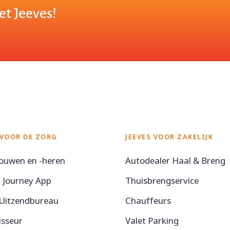
et Jeeves!
 VOOR DE ZORG
JEEVES VOOR ZAKELIJK
ouwen en -heren
Autodealer Haal & Breng
t Journey App
Thuisbrengservice
 Uitzendbureau
Chauffeurs
isseur
Valet Parking