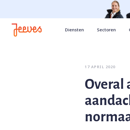
Diensten
Sectoren
17 APRIL 2020
Overal 
aandac
normaa