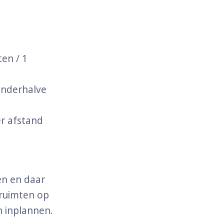
en / 1
anderhalve
r afstand
en en daar
truimten op
n inplannen.