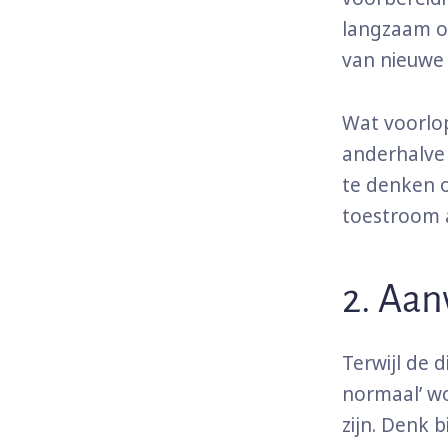
langzaam op
van nieuwe 
Wat voorlop
anderhalve
te denken 
toestroom 
2. Aan
Terwijl de 
normaal’ wo
zijn. Denk 