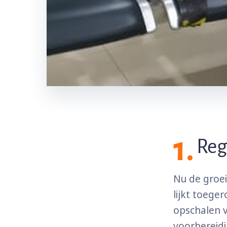
1.
Reg
Nu de groei
lijkt toege
opschalen v
voorbereidi