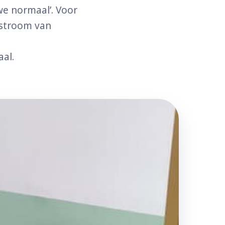
we normaal’. Voor
estroom van
al.