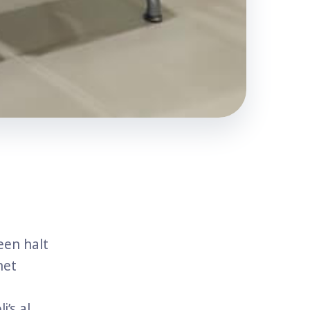
een halt
het
’s al