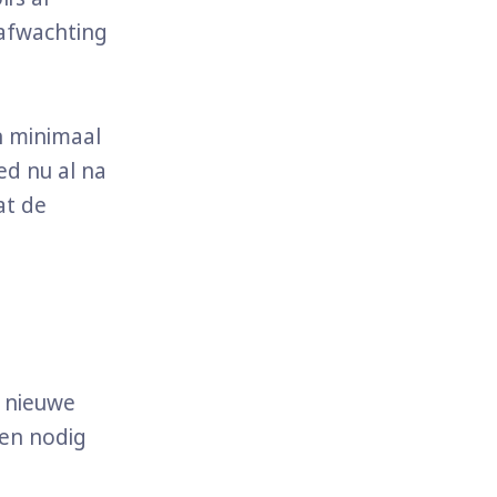
 afwachting
an minimaal
d nu al na
at de
t nieuwe
len nodig