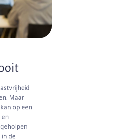
ooit
astvrijheid
men. Maar
 kan op een
t en
n geholpen
 in de