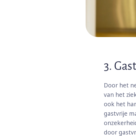
3. Gas
Door het ne
van het zie
ook het ha
gastvrije m
onzekerheid
door gastv