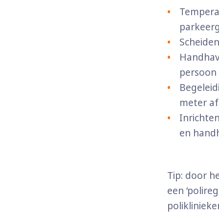
Temperat
parkeerg
Scheiden
Handhave
persoon 
Begeleid
meter af
Inrichte
en handh
Tip: door h
een ‘polire
polikliniek