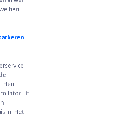
n al wel
 we hen
 parkeren
erservice
 de
r. Hen
ollator uit
en
s in. Het
o