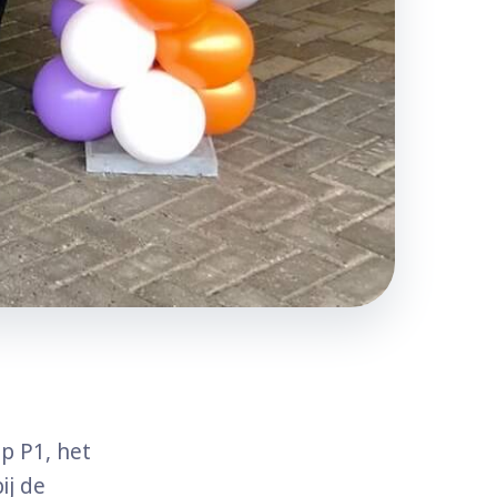
p P1, het
ij de