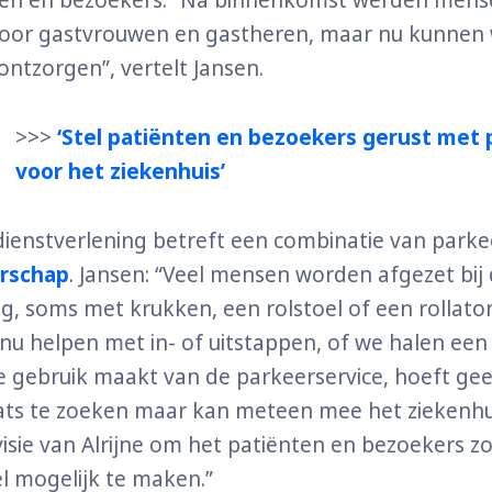
ten en bezoekers. “Na binnenkomst werden mense
oor gastvrouwen en gastheren, maar nu kunnen
ontzorgen”, vertelt Jansen.
>>>
‘Stel patiënten en bezoekers gerust met
voor het ziekenhuis’
ienstverlening betreft een combinatie van parke
rschap
. Jansen: “Veel mensen worden afgezet bij
, soms met krukken, een rolstoel of een rollato
u helpen met in- of uitstappen, of we halen een r
e gebruik maakt van de parkeerservice, hoeft ge
ts te zoeken maar kan meteen mee het ziekenhui
 visie van Alrijne om het patiënten en bezoekers z
l mogelijk te maken.”