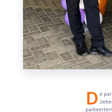
D
e par
zieke
parkeerterr