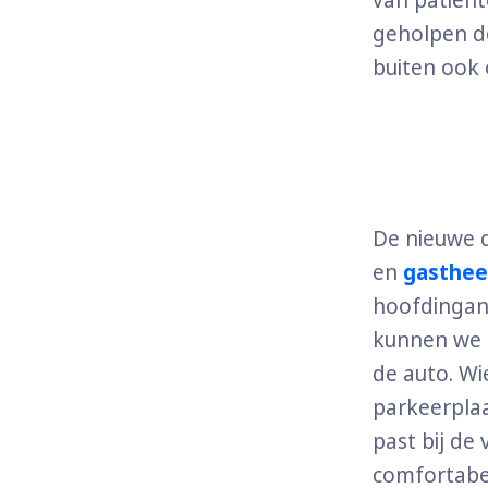
van patiën
geholpen d
buiten ook 
De nieuwe d
en
gasthee
hoofdingang
kunnen we n
de auto. Wi
parkeerplaa
past bij de
comfortabe