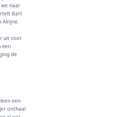
 we naar
telt Bart
 Alrijne.
 uit voor
n een
 ging de
lleen een
jer onthaal