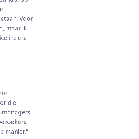
de
 staan. Voor
, maar ik
ce inzien.
ere
or die
VE-managers
 bezoekers
ve manier.”