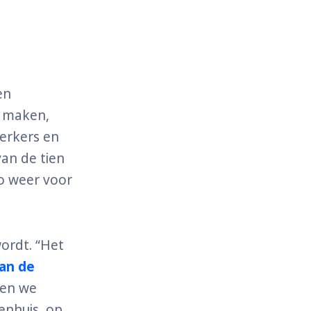
en
k maken,
erkers en
an de tien
to weer voor
ordt. “Het
van de
ren we
enhuis, op