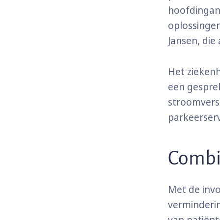
hoofdingan
oplossingen
Jansen, die 
Het ziekenh
een gesprek
stroomversn
parkeerserv
Combi
Met de invo
verminderin