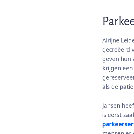
Parkee
Alrijne Lei
gecreëerd v
geven hun 
krijgen een
gereserveer
als de pati
Jansen heef
is eerst za
parkeerser
mensen er o