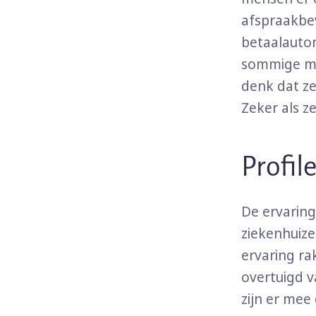
afspraakbev
betaalautom
sommige me
denk dat ze
Zeker als z
Profil
De ervaring
ziekenhuize
ervaring r
overtuigd v
zijn er mee