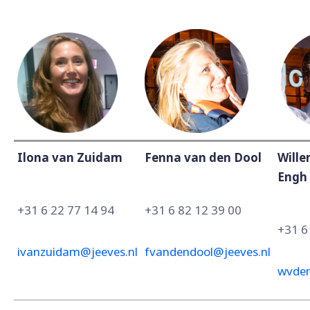
Ilona van Zuidam
Fenna van den Dool
Wille
Engh
+31 6 22 77 14 94
+31 6 82 12 39 00
+31 6
ivanzuidam@jeeves.nl
fvandendool@jeeves.nl
wvden