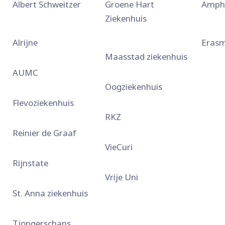
Albert Schweitzer
Groene Hart
Amph
Ziekenhuis
Alrijne
Eras
Maasstad ziekenhuis
AUMC
Oogziekenhuis
Flevoziekenhuis
RKZ
Reinier de Graaf
VieCuri
Rijnstate
Vrije Uni
St. Anna ziekenhuis
Tjongerschans